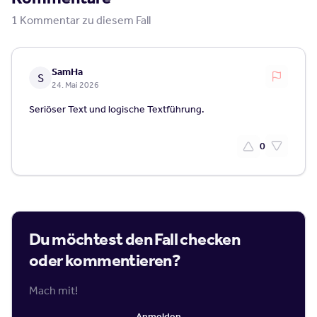
1
Kommentar
zu diesem Fall
SamHa
S
24. Mai 2026
Seriöser Text und logische Textführung.
0
Du möchtest den Fall checken
oder kommentieren?
Mach mit!
Anmelden